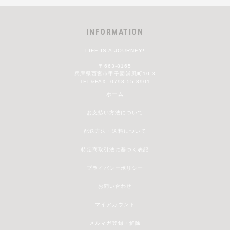
INFORMATION
LIFE IS A JOURNEY!
〒663-8165
兵庫県西宮市甲子園浦風町10-3
TEL&FAX: 0798-55-8901
ホーム
お支払い方法について
配送方法・送料について
特定商取引法に基づく表記
プライバシーポリシー
お問い合わせ
マイアカウント
メルマガ登録・解除