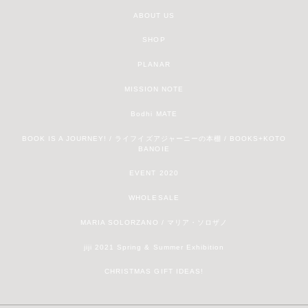
ABOUT US
SHOP
PLANAR
MISSION NOTE
Bodhi MATE
BOOK IS A JOURNEY! / ライフイズアジャーニーの本棚 / BOOKS+KOTO
BANOIE
EVENT 2020
WHOLESALE
MARIA SOLORZANO / マリア・ソロザノ
jiji 2021 Spring & Summer Exhibition
CHRISTMAS GIFT IDEAS!