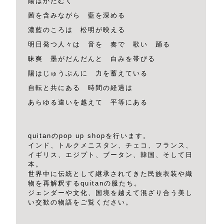
陽はかたむく
茜を含みながら 藍を深める
濃藍のころは 松明が映える
明日発つ人々は 音を 奏で 歌い 踊る
昧爽 墨がだんだんと 白みを帯びる
陽はじゅうぶんに 力を蓄えている
自転と共にある 時間の経過は
あらゆる違いを越えて 平等にある
quitanのpop up shopを行います。
インド、トルクメニスタン、チェコ、フランス、
イギリス、エジプト、ブータン、韓国、そして日
本。
世界中に伝統として継承されてきた民族衣装や織
物を再解釈するquitanの服たち。
ジェンダーや文化、国境を越えて混ざり合う美し
い交歓の物語をご覧ください。