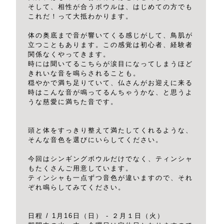
そして、相性が合うボウルは、はじめての方でも
これだ！って大抵わかります。
体の奥底まで音が響いてくる感じがして、鳥肌が
立つこともあります。この感覚は初心者、経験者
関係なくやってきます。
時には聞いてるこちらが涙目になってしまうほど
きれいな音を鳴らされることも。
穏やかで満ち足りていて、仏さんがお迎えに来る
時はこんな音が鳴ってるんちゃうかな、と思うよ
うな慈愛に満ちた音です。
頭と体をすっきり整えて満たしてくれるような、
そんな音色を選びにいらしてください。
今回はシンギングボウルだけでなく、ティンシャ
もたくさんご用意しています。
ティンシャも一点ずつ音色が違いますので、それ
ぞれ鳴らしてみてください。
日程 / 1月16日（日） - ２月１日（火）