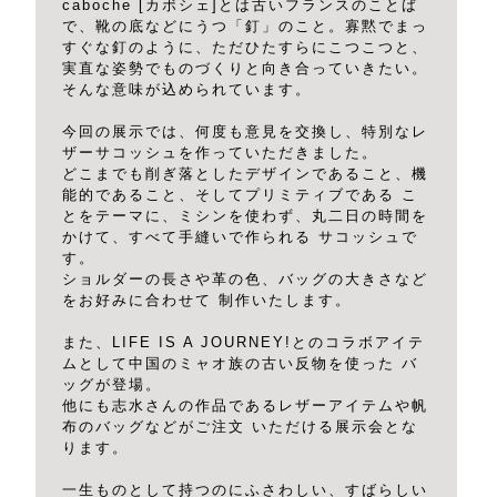
caboche [カボシェ]とは古いフランスのことば
で、靴の底などにうつ「釘」のこと。寡黙でまっ
すぐな釘のように、ただひたすらにこつこつと、
実直な姿勢でものづくりと向き合っていきたい。
そんな意味が込められています。
今回の展示では、何度も意見を交換し、特別なレ
ザーサコッシュを作っていただきました。
どこまでも削ぎ落としたデザインであること、機
能的であること、そしてプリミティブである こ
とをテーマに、ミシンを使わず、丸二日の時間を
かけて、すべて手縫いで作られる サコッシュで
す。
ショルダーの長さや革の色、バッグの大きさなど
をお好みに合わせて 制作いたします。
また、LIFE IS A JOURNEY!とのコラボアイテ
ムとして中国のミャオ族の古い反物を使った バ
ッグが登場。
他にも志水さんの作品であるレザーアイテムや帆
布のバッグなどがご注文 いただける展示会とな
ります。
一生ものとして持つのにふさわしい、すばらしい