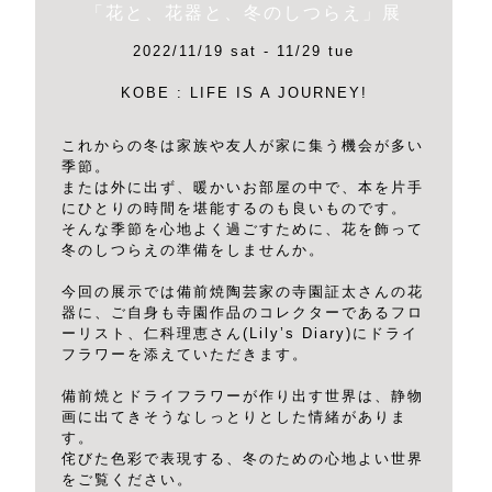
「花と、花器と、冬のしつらえ」展
2022/11/19 sat - 11/29 tue
KOBE : LIFE IS A JOURNEY!
これからの冬は家族や友人が家に集う機会が多い
季節。
または外に出ず、暖かいお部屋の中で、本を片手
にひとりの時間を堪能するのも良いものです。
そんな季節を心地よく過ごすために、花を飾って
冬のしつらえの準備をしませんか。
今回の展示では備前焼陶芸家の寺園証太さんの花
器に、ご自身も寺園作品のコレクターであるフロ
ーリスト、仁科理恵さん(Lily’s Diary)にドライ
フラワーを添えていただきます。
備前焼とドライフラワーが作り出す世界は、静物
画に出てきそうなしっとりとした情緒がありま
す。
侘びた色彩で表現する、冬のための心地よい世界
をご覧ください。