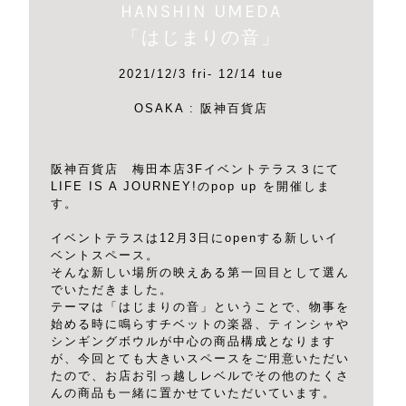
HANSHIN UMEDA
「はじまりの音」
2021/12/3 fri- 12/14 tue
OSAKA : 阪神百貨店
阪神百貨店 梅田本店3Fイベントテラス３にて
LIFE IS A JOURNEY!のpop up を開催しま
す。
イベントテラスは12月3日にopenする新しいイ
ベントスペース。
そんな新しい場所の映えある第一回目として選ん
でいただきました。
テーマは「はじまりの音」ということで、物事を
始める時に鳴らすチベットの楽器、ティンシャや
シンギングボウルが中心の商品構成となります
が、今回とても大きいスペースをご用意いただい
たので、お店お引っ越しレベルでその他のたくさ
んの商品も一緒に置かせていただいています。