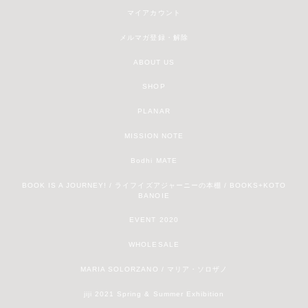
マイアカウント
メルマガ登録・解除
ABOUT US
SHOP
PLANAR
MISSION NOTE
Bodhi MATE
BOOK IS A JOURNEY! / ライフイズアジャーニーの本棚 / BOOKS+KOTO
BANOIE
EVENT 2020
WHOLESALE
MARIA SOLORZANO / マリア・ソロザノ
jiji 2021 Spring & Summer Exhibition