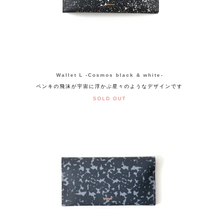
Wallet L -Cosmos black & white-
ペンキの飛沫が宇宙に浮かぶ星々のようなデザインです
SOLD OUT