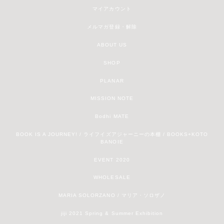
マイアカウント
メルマガ登録・解除
ABOUT US
SHOP
PLANAR
MISSION NOTE
Bodhi MATE
BOOK IS A JOURNEY! / ライフイズアジャーニーの本棚 / BOOKS+KOTO
BANOIE
EVENT 2020
WHOLESALE
MARIA SOLORZANO / マリア・ソロザノ
jiji 2021 Spring & Summer Exhibition