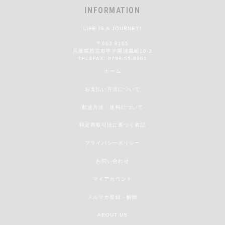
INFORMATION
LIFE IS A JOURNEY!
〒663-8165
兵庫県西宮市甲子園浦風町10-3
TEL&FAX: 0798-55-8901
ホーム
お支払い方法について
配送方法・送料について
特定商取引法に基づく表記
プライバシーポリシー
お問い合わせ
マイアカウント
メルマガ登録・解除
ABOUT US