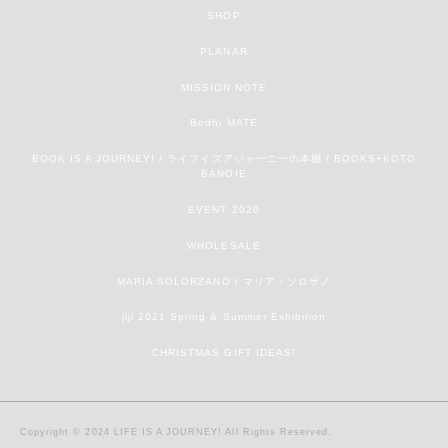
SHOP
PLANAR
MISSION NOTE
Bodhi MATE
BOOK IS A JOURNEY! / ライフイズアジャーニーの本棚 / BOOKS+KOTO
BANOIE
EVENT 2020
WHOLESALE
MARIA SOLORZANO / マリア・ソロザノ
jiji 2021 Spring & Summer Exhibition
CHRISTMAS GIFT IDEAS!
Copyright © 2024 LIFE IS A JOURNEY! All Rights Reserved.