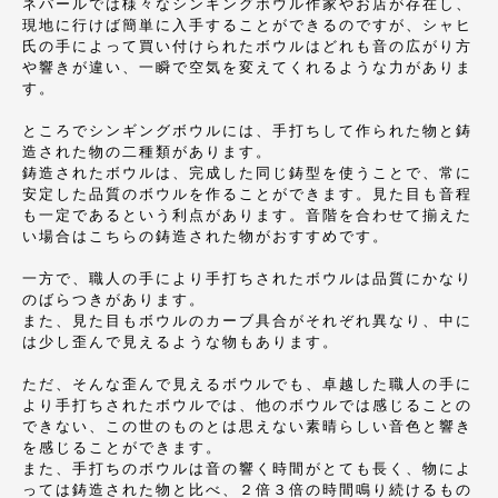
ネパールでは様々なシンギングボウル作家やお店が存在し、
現地に行けば簡単に入手することができるのですが、シャヒ
氏の手によって買い付けられたボウルはどれも音の広がり方
や響きが違い、一瞬で空気を変えてくれるような力がありま
す。
ところでシンギングボウルには、手打ちして作られた物と鋳
造された物の二種類があります。
鋳造されたボウルは、完成した同じ鋳型を使うことで、常に
安定した品質のボウルを作ることができます。見た目も音程
も一定であるという利点があります。音階を合わせて揃えた
い場合はこちらの鋳造された物がおすすめです。
一方で、職人の手により手打ちされたボウルは品質にかなり
のばらつきがあります。
また、見た目もボウルのカーブ具合がそれぞれ異なり、中に
は少し歪んで見えるような物もあります。
ただ、そんな歪んで見えるボウルでも、卓越した職人の手に
より手打ちされたボウルでは、他のボウルでは感じることの
できない、この世のものとは思えない素晴らしい音色と響き
を感じることができます。
また、手打ちのボウルは音の響く時間がとても長く、物によ
っては鋳造された物と比べ、２倍３倍の時間鳴り続けるもの