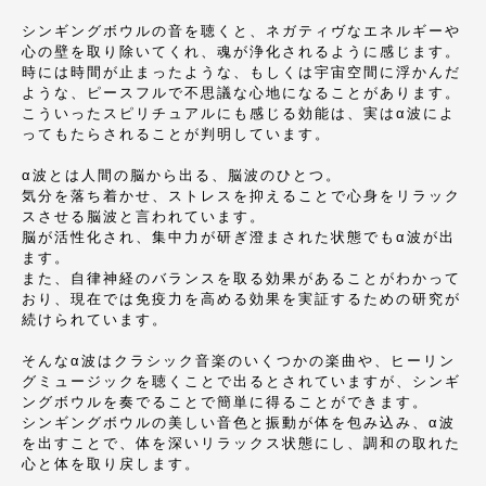
シンギングボウルの音を聴くと、ネガティヴなエネルギーや
心の壁を取り除いてくれ、魂が浄化されるように感じます。
時には時間が止まったような、もしくは宇宙空間に浮かんだ
ような、ピースフルで不思議な心地になることがあります。
こういったスピリチュアルにも感じる効能は、実はα波によ
ってもたらされることが判明しています。
α波とは人間の脳から出る、脳波のひとつ。
気分を落ち着かせ、ストレスを抑えることで心身をリラック
スさせる脳波と言われています。
脳が活性化され、集中力が研ぎ澄まされた状態でもα波が出
ます。
また、自律神経のバランスを取る効果があることがわかって
おり、現在では免疫力を高める効果を実証するための研究が
続けられています。
そんなα波はクラシック音楽のいくつかの楽曲や、ヒーリン
グミュージックを聴くことで出るとされていますが、シンギ
ングボウルを奏でることで簡単に得ることができます。
シンギングボウルの美しい音色と振動が体を包み込み、α波
を出すことで、体を深いリラックス状態にし、調和の取れた
心と体を取り戻します。