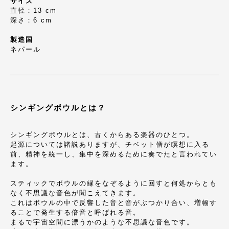
サイズ
直径：13 cm
深さ：6 cm
製造国
ネパール
シンギングボウルとは？
シンギングボウルとは、古くからある楽器のひとつ。
起源については諸説ありますが、チベット僧が瞑想に入る
前、精神を統一し、集中を深めるために奏でたと言われてい
ます。
スティックでボウルの縁をなぞるように回すと何処からとも
なく不思議な音色が聞こえてきます。
これはボウルの中で反響した音と音がぶつかり合い、増幅す
ることで発生する倍音と呼ばれる音。
まるで宇宙空間に漂うかのような不思議な音色です。