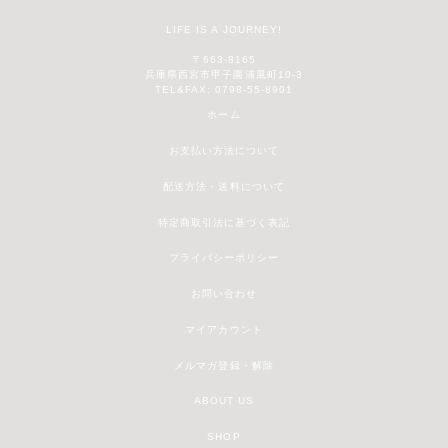
LIFE IS A JOURNEY!
〒663-8165
兵庫県西宮市甲子園浦風町10-3
TEL&FAX: 0798-55-8901
ホーム
お支払い方法について
配送方法・送料について
特定商取引法に基づく表記
プライバシーポリシー
お問い合わせ
マイアカウント
メルマガ登録・解除
ABOUT US
SHOP