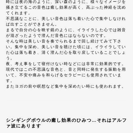
時には夜の海のように、深い森のように、様々なイメージを
掻き立てるこの音色は癒し効果が高く、高ぶった神経を沈め
てくれます。
不思議なことに、美しい音色は落ち着いた心で集中しなけれ
ば出すことができません。
まるで自分の心を映す鏡のように、イライラした心では雑音
が混ざったようで澄んだ音色にはならないのです。
そんな時は美しい音を奏でられるまで回し続けてみて下さ
い。集中を深め、美しい音を聴けた頃には、イライラしてい
た心は落ち着き、清く澄んだ心を取り戻していることでしょ
う。
夜、考え事をして寝付けない時などには非常に効果的です。
現代ではこの不思議な音色と、音と同時に発生する振動を用
いて、不安や痛みを和らげるセラピーにも使用されていま
す。
またヨガの前や瞑想など集中を深めたい時にも使われます。
シンギングボウルの癒し効果のひみつ…それはアルフ
ァ波にあります