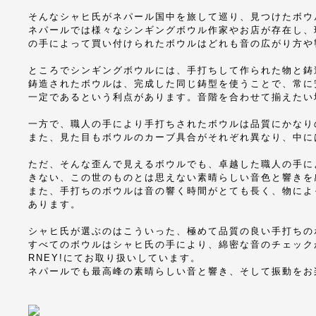
そんなシャヒ氏がネパール国中を旅して巡り、見つけたボウ
ネパールでは様々なシンギングボウル作家やお店が存在し、
の手によって買い付けられたボウルはどれも音の広がり方や
ところでシンギングボウルには、手打ちして作られた物と鋳
鋳造されたボウルは、完成した同じ鋳型を使うことで、常に
一定であるという利点があります。音階を合わせて揃えたい
一方で、職人の手により手打ちされたボウルは品質にかなり
また、見た目もボウルのカーブ具合がそれぞれ異なり、中に
ただ、そんな歪んで見えるボウルでも、卓越した職人の手に
きない、この世のものとは思えない素晴らしい音色と響きを
また、手打ちのボウルは音の響く時間がとても長く、物によ
あります。
シャヒ氏が選ぶのはこういった、極めて品質の良い手打ちの
すべてのボウルはシャヒ氏の手により、綿密な音のチェックがさ
RNEY!にてお取り扱いしています。
ネパールでも最高峰の素晴らしい音と響き、そして振動をお