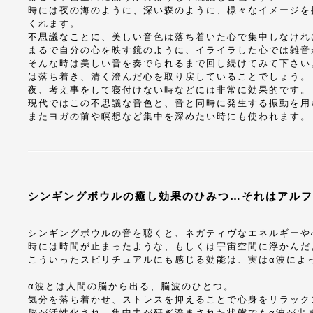
時には夜の海のように、深い森のように、様々なイメージを
くれます。
不思議なことに、美しい音色は落ち着いた心で集中しなけれ
まるで自分の心を映す鏡のように、イライラした心では雑音
そんな時は美しい音を奏でられるまで回し続けてみて下さい
は落ち着き、清く澄んだ心を取り戻していることでしょう。
夜、考え事をして寝付けない時などには非常に効果的です。
現代ではこの不思議な音色と、音と同時に発生する振動を用
またヨガの前や瞑想など集中を深めたい時にも使われます。
シンギングボウルの癒し効果のひみつ…それはアルフ
シンギングボウルの音を聴くと、ネガティヴなエネルギーや
時には時間が止まったような、もしくは宇宙空間に浮かんだ
こういったスピリチュアルにも感じる効能は、実はα波によ
α波とは人間の脳から出る、脳波のひとつ。
気分を落ち着かせ、ストレスを抑えることで心身をリラック
脳が活性化され、集中力が研ぎ澄まされた状態でもα波が出