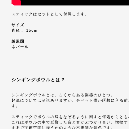
スティックはセットとして付属します。
サイズ
直径： 15cm
製造国
ネパール
シンギングボウルとは？
シンギングボウルとは、古くからある楽器のひとつ。
起源については諸説ありますが、チベット僧が瞑想に入る前
す。
スティックでボウルの縁をなぞるように回すと何処からとも
これはボウルの中で反響した音と音がぶつかり合い、増幅す
まるで宇宙空間に漂うかのような不思議な音色です。