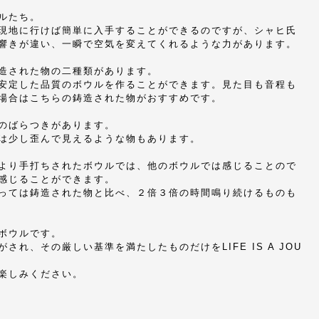
ルたち。
現地に行けば簡単に入手することができるのですが、シャヒ氏
響きが違い、一瞬で空気を変えてくれるような力があります。
造された物の二種類があります。
安定した品質のボウルを作ることができます。見た目も音程も
場合はこちらの鋳造された物がおすすめです。
のばらつきがあります。
は少し歪んで見えるような物もあります。
より手打ちされたボウルでは、他のボウルでは感じることので
感じることができます。
っては鋳造された物と比べ、２倍３倍の時間鳴り続けるものも
ボウルです。
れ、その厳しい基準を満たしたものだけをLIFE IS A JOU
楽しみください。