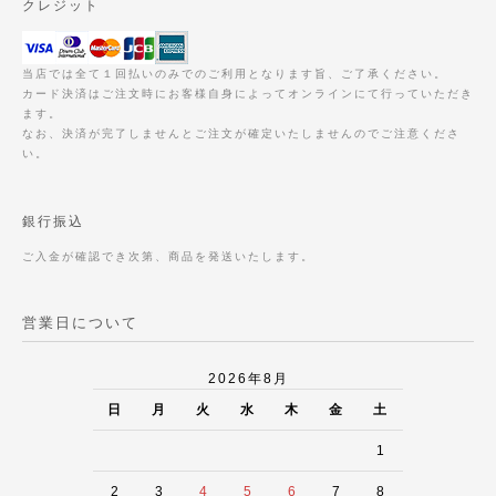
クレジット
当店では全て１回払いのみでのご利用となります旨、ご了承ください。
カード決済はご注文時にお客様自身によってオンラインにて行っていただき
ます。
なお、決済が完了しませんとご注文が確定いたしませんのでご注意くださ
い。
銀行振込
ご入金が確認でき次第、商品を発送いたします。
営業日について
2026年8月
日
月
火
水
木
金
土
1
2
3
4
5
6
7
8