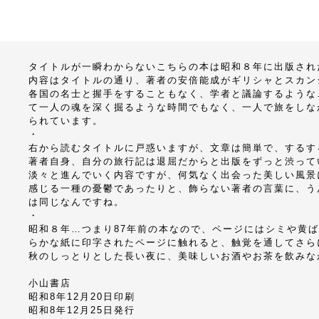
タイトルが一瞬わからないこちらの本は昭和８年に出版され
内容はタイトルの通り、著者の安倍能成がギリシャとスカン
各国の名士と握手をすることもなく、学者と議論するような
て一人の魂を深く掘るような時間でもなく、一人で旅をしな
られています。
・
右から読むタイトルに戸惑いますが、文章は簡単で、するす
著者自身、自分の旅行記は退屈だからと出版をずっと渋って
淡々と進んでいく内容ですが、何気なく出会った美しい風景
感じる一種の憂鬱であったりと、飾らない著者の言葉に、う
は同じなんですね。
・
昭和８年…つまり87年前の本なので、ページにはシミや黄
らかな紙に印字されたページに触れると、触覚を通してさら
秋のしっとりとした長い夜に、美味しいお酒やお茶を飲みな
小山書店
昭和8年12月20日印刷
昭和8年12月25日発行