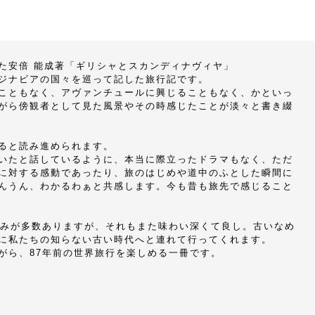
た安倍 能成著「ギリシャとスカンディナヴィヤ」
ジナビアの国々を巡って記した旅行記です。
こともなく、アヴァンチュールに興じることもなく、かといっ
がら傍観者として見た風景やその時感じたことが淡々と書き綴
ると読み進められます。
いたと話しているように、本当に際立ったドラマもなく、ただ
に対する感動であったり、旅のはじめや道中のふとした瞬間に
んうん、わかるわぁと共感します。今も昔も旅先で感じること
ばみが多数ありますが、それもまた味わい深くて良し。古いなめ
に私たちの知らない古い時代へと連れて行ってくれます。
がら、87年前の世界旅行を楽しめる一冊です。