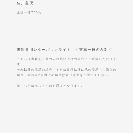
佐川急便
全国一律700円
書籍専用レターパックライト ※書籍一冊のみ対応
こちらは書籍を一冊のみお買い上げの場合にご選択いただけま
す。
それ以外の商品の場合、または書籍以外に他の商品もご購入の
場合、書籍が2冊以上の場合は佐川急便をご選択ください。
※こちらはポストへのお届けとなります。