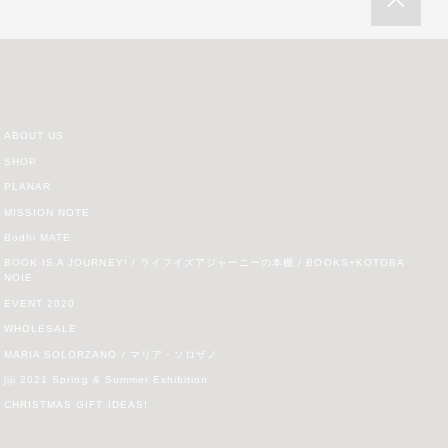
ABOUT US
SHOP
PLANAR
MISSION NOTE
Bodhi MATE
BOOK IS A JOURNEY! / ライフイズアジャーニーの本棚 / BOOKS+KOTOBA
NOIE
EVENT 2020
WHOLESALE
MARIA SOLORZANO / マリア・ソロザノ
jiji 2021 Spring & Summer Exhibition
CHRISTMAS GIFT IDEAS!