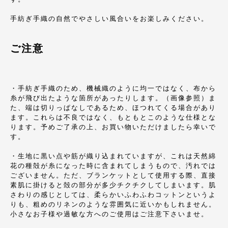
手紡ぎ手織の自然でやさしい風合いをお楽しみください。
ご注意
・手紡ぎ手織のため、機械織のように均一ではなく、布から
糸が飛び出たような箇所があったりします。（画像参照）ま
た、端は切りっぱなしであるため、ほつれてくる場合があり
ます。これらは不良ではなく、もともとこのような仕様とな
ります。予めご了承の上、お買い物いただけましたら幸いで
す。
・生地に黒い点や筋が織り込まれていますが、これは天然綿
花の種殻が糸になった時に含まれてしまうもので、汚れでは
ございません。ただ、ブランケットとして使用する際、直接
素肌に掛けると殻の部分が多少チクチクしてしまいます。肌
さわりの感じとしては、柔らかいふわふわコットンというよ
りも、粗めのリネンのような雰囲気に近いかもしれません。
小さなお子様や過敏な方へのご使用はご注意下さいませ。