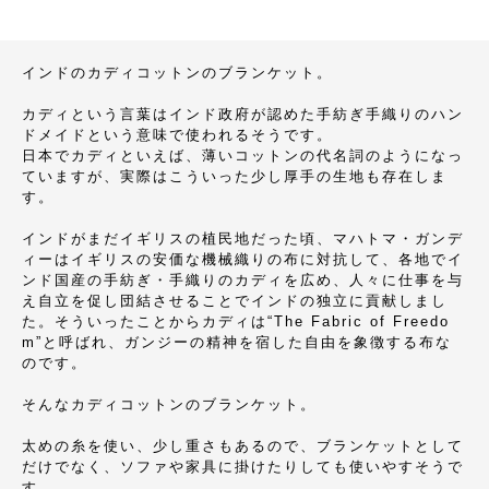
インドのカディコットンのブランケット。
カディという言葉はインド政府が認めた手紡ぎ手織りのハン
ドメイドという意味で使われるそうです。
日本でカディといえば、薄いコットンの代名詞のようになっ
ていますが、実際はこういった少し厚手の生地も存在しま
す。
インドがまだイギリスの植民地だった頃、マハトマ・ガンデ
ィーはイギリスの安価な機械織りの布に対抗して、各地でイ
ンド国産の手紡ぎ・手織りのカディを広め、人々に仕事を与
え自立を促し団結させることでインドの独立に貢献しまし
た。そういったことからカディは“The Fabric of Freedo
m”と呼ばれ、ガンジーの精神を宿した自由を象徴する布な
のです。
そんなカディコットンのブランケット。
太めの糸を使い、少し重さもあるので、ブランケットとして
だけでなく、ソファや家具に掛けたりしても使いやすそうで
す。