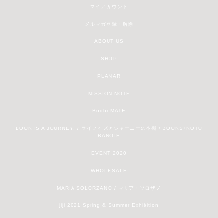
マイアカウント
メルマガ登録・解除
ABOUT US
SHOP
PLANAR
MISSION NOTE
Bodhi MATE
BOOK IS A JOURNEY! / ライフイズアジャーニーの本棚 / BOOKS+KOTO
BANOIE
EVENT 2020
WHOLESALE
MARIA SOLORZANO / マリア・ソロザノ
jiji 2021 Spring & Summer Exhibition