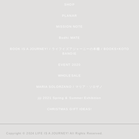
SHOP
PLANAR
MISSION NOTE
Bodhi MATE
BOOK IS A JOURNEY! / ライフイズアジャーニーの本棚 / BOOKS+KOTO
BANOIE
EVENT 2020
WHOLESALE
MARIA SOLORZANO / マリア・ソロザノ
jiji 2021 Spring & Summer Exhibition
CHRISTMAS GIFT IDEAS!
Copyright © 2024 LIFE IS A JOURNEY! All Rights Reserved.