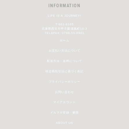
INFORMATION
LIFE IS A JOURNEY!
〒663-8165
兵庫県西宮市甲子園浦風町10-3
TEL&FAX: 0798-55-8901
ホーム
お支払い方法について
配送方法・送料について
特定商取引法に基づく表記
プライバシーポリシー
お問い合わせ
マイアカウント
メルマガ登録・解除
ABOUT US