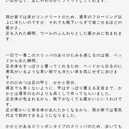
い目がなく、足にやわらかくフィットしてくれます。
我が家では床がコンクリートのため、通常のフローリング以
上に冷たいのですが、それでも靴下いらずで過ごせるほどの
暖かさ。
足を入れた瞬間、ウールのふんわりとした暖かみに包まれま
す。
一日で一番このスリッパのありがたみを感じるのは朝、ベッ
ドから出た瞬間。
足全体をすっぽりと覆ってくれるため、ベッドから出るのに
勇気がいるような寒い朝でも冷たい床を気にせずに歩けま
す。
そのひみつは足の甲と、かかと部分。
裸足でも寒くないように、甲はすっぽり覆える足首まで、か
かとは通常のものよりも高くして作ってもらいました。
足全体が包まれるから、靴下がなくても暖かいというわけで
す。
足が暖かいと体全体があたたかくなるから、我が家では電気
代まで節約できるようになりました。
かかとがあるスリッポンタイプのスリッパのため、歩いても