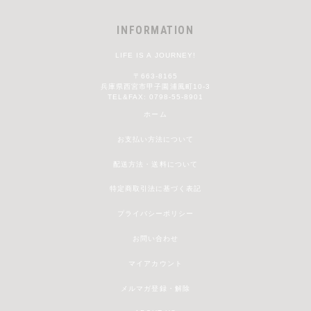
INFORMATION
LIFE IS A JOURNEY!
〒663-8165
兵庫県西宮市甲子園浦風町10-3
TEL&FAX: 0798-55-8901
ホーム
お支払い方法について
配送方法・送料について
特定商取引法に基づく表記
プライバシーポリシー
お問い合わせ
マイアカウント
メルマガ登録・解除