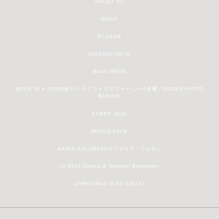
ABOUT US
SHOP
PLANAR
MISSION NOTE
Bodhi MATE
BOOK IS A JOURNEY! / ライフイズアジャーニーの本棚 / BOOKS+KOTO
BANOIE
EVENT 2020
WHOLESALE
MARIA SOLORZANO / マリア・ソロザノ
jiji 2021 Spring & Summer Exhibition
CHRISTMAS GIFT IDEAS!