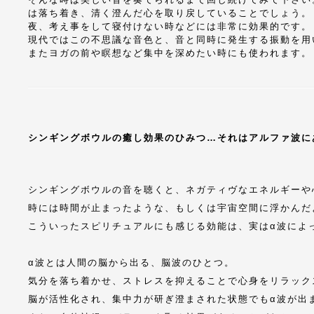
は落ち着き、清く澄んだ心を取り戻していることでしょう。
夜、考え事をして寝付けない時などには非常に効果的です。
現代ではこの不思議な音色と、音と同時に発生する振動を用
またヨガの前や瞑想など集中を深めたい時にも使われます。
シンギングボウルの癒し効果のひみつ…それは
アルファ波に
シンギングボウルの音を聴くと、ネガティヴなエネルギーや
時には時間が止まったような、もしくは宇宙空間に浮かんだ
こういったスピリチュアルにも感じる効能は、実はα波によ
α波とは人間の脳から出る、脳波のひとつ。
気分を落ち着かせ、ストレスを抑えることで心身をリラック
脳が活性化され、集中力が研ぎ澄まされた状態でもα波が出