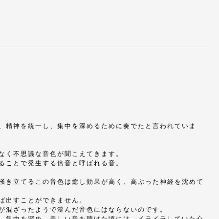
、精神を統一し、集中を深めるために奏でたと言われていま
なく不思議な音色が聞こえてきます。
ることで発生する倍音と呼ばれる音。
掻き立てるこの音色は癒し効果が高く、高ぶった神経を沈めて
ば出すことができません。
が混ざったようで澄んだ音色にはならないのです。
。集中を深め、美しい音を聴けた頃には、イライラしていた心