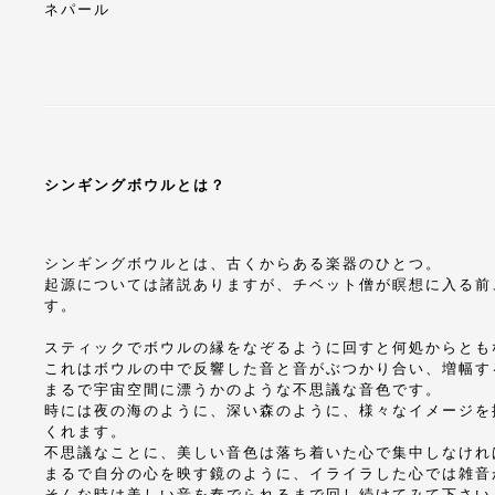
ネパール
シンギングボウルとは？
シンギングボウルとは、古くからある楽器のひとつ。
起源については諸説ありますが、チベット僧が瞑想に入る前
す。
スティックでボウルの縁をなぞるように回すと何処からとも
これはボウルの中で反響した音と音がぶつかり合い、増幅す
まるで宇宙空間に漂うかのような不思議な音色です。
時には夜の海のように、深い森のように、様々なイメージを
くれます。
不思議なことに、美しい音色は落ち着いた心で集中しなけれ
まるで自分の心を映す鏡のように、イライラした心では雑音
そんな時は美しい音を奏でられるまで回し続けてみて下さい