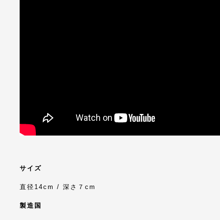
サイズ
直径14cm / 深さ７cm
製造国