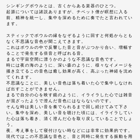
シンギングボウルとは、古くからある楽器のひとつ。
起源については諸説ありますが、チベット僧が瞑想に入る
前、精神を統一し、集中を深めるために奏でたと言われてい
ます。
スティックでボウルの縁をなぞるように回すと何処からとも
なく不思議な音色が聞こえてきます。
これはボウルの中で反響した音と音がぶつかり合い、増幅す
ることで発生する倍音と呼ばれる音。
まるで宇宙空間に漂うかのような不思議な音色です。
時には夜の海のように、深い森のように、様々なイメージを
掻き立てるこの音色は癒し効果が高く、高ぶった神経を沈め
てくれます。
不思議なことに、美しい音色は落ち着いた心で集中しなけれ
ば出すことができません。
まるで自分の心を映す鏡のように、イライラした心では雑音
が混ざったようで澄んだ音色にはならないのです。
そんな時は美しい音を奏でられるまで回し続けてみて下さ
い。集中を深め、美しい音を聴けた頃には、イライラしてい
た心は落ち着き、清く澄んだ心を取り戻していることでしょ
う。
夜、考え事をして寝付けない時などには非常に効果的です。
現代ではこの不思議な音色と、音と同時に発生する振動を用