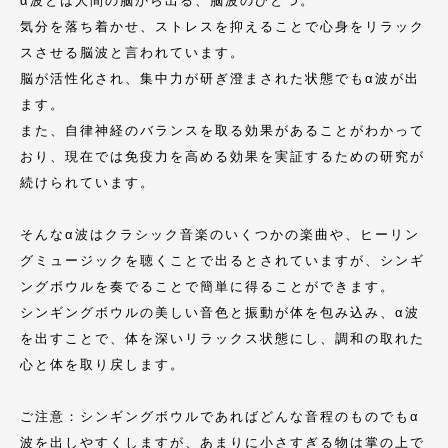
α波とは人間の脳から出る、脳波のひとつ。
気分を落ち着かせ、ストレスを抑えることで心身をリラック
スさせる脳波と言われています。
脳が活性化され、集中力が研ぎ澄まされた状態でもα波が出
ます。
また、自律神経のバランスを取る効果があることがわかって
おり、現在では免疫力を高める効果を実証するための研究が
続けられています。
そんなα波はクラシック音楽のいくつかの楽曲や、ヒーリン
グミュージックを聴くことで出るとされていますが、シンギ
ングボウルを奏でることで簡単に得ることができます。
シンギングボウルの美しい音色と振動が体を包み込み、α波
を出すことで、体を深いリラックス状態にし、調和の取れた
心と体を取り戻します。
ご注意：シンギングボウルであればどんな音程のものでもα
波を出しやすくしますが、あまりに小さすぎる物は掌の上で