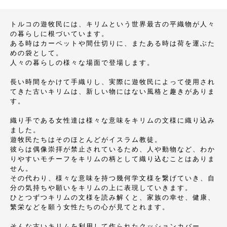
トルコの遊牧民には、キリムという世界最古の平織物が人々
の暮らしに根づいています。
ある時はカーペットや間仕切りに、またある時は荷を運ぶた
めの袋として。
人々の暮らしの様々な場面で登場します。
長い時間をかけて手織りし、実際に遊牧民によって使用され
てきた古いキリムは、新しい物にはない風格と趣きがありま
す。
織り手である女性達は様々な意味をキリムの文様に織り込み
ました。
遊牧民たちはそのほとんどがイスラム教徒。
彼らは偶像崇拝が禁止されているため、人や動物など、わか
りやすいモチーフをキリムの柄として織り込むことはありま
せん。
その代わり、様々な意味を持つ幾何学文様を繋げていき、自
分の気持ちや願いをキリムの上に表現していきます。
ひとつずつキリムの文様を読み解くと、家族の幸せ、健康、
繁栄などを願う女性たちの心が見てとれます。
そんな古いキリムを利用して作られたクッションカバー。