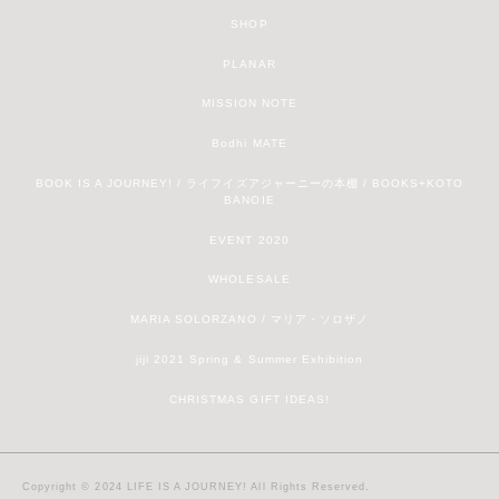
SHOP
PLANAR
MISSION NOTE
Bodhi MATE
BOOK IS A JOURNEY! / ライフイズアジャーニーの本棚 / BOOKS+KOTO
BANOIE
EVENT 2020
WHOLESALE
MARIA SOLORZANO / マリア・ソロザノ
jiji 2021 Spring & Summer Exhibition
CHRISTMAS GIFT IDEAS!
Copyright © 2024 LIFE IS A JOURNEY! All Rights Reserved.