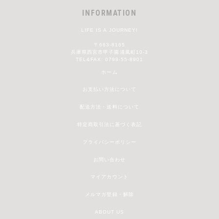
INFORMATION
LIFE IS A JOURNEY!
〒663-8165
兵庫県西宮市甲子園浦風町10-3
TEL&FAX: 0798-55-8901
ホーム
お支払い方法について
配送方法・送料について
特定商取引法に基づく表記
プライバシーポリシー
お問い合わせ
マイアカウント
メルマガ登録・解除
ABOUT US