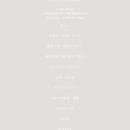
LIFE IS A JOURNEY!
〒663-8165
兵庫県西宮市甲子園浦風町10-3
TEL&FAX: 0798-55-8901
ホーム
お支払い方法について
配送方法・送料について
特定商取引法に基づく表記
プライバシーポリシー
お問い合わせ
マイアカウント
メルマガ登録・解除
ABOUT US
SHOP
PLANAR