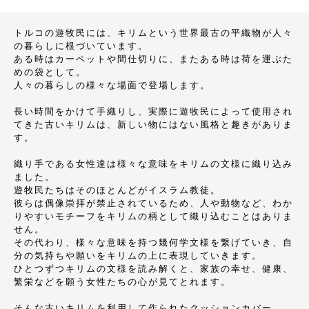
トルコの遊牧民には、キリムという世界最古の平織物が人々
の暮らしに根づいています。
ある時はカーペットや間仕切りに、またある時は荷を運ぶた
めの袋として。
人々の暮らしの様々な場面で登場します。
長い時間をかけて手織りし、実際に遊牧民によって使用され
てきた古いキリムは、新しい物にはない風格と趣きがありま
す。
織り手である女性達は様々な意味をキリムの文様に織り込み
ました。
遊牧民たちはそのほとんどがイスラム教徒。
彼らは偶像崇拝が禁止されているため、人や動物など、わか
りやすいモチーフをキリムの柄として織り込むことはありま
せん。
その代わり、様々な意味を持つ幾何学文様を繋げていき、自
分の気持ちや願いをキリムの上に表現していきます。
ひとつずつキリムの文様を読み解くと、家族の幸せ、健康、
繁栄などを願う女性たちの心が見てとれます。
そんな古いキリムを利用して作られたクッションカバー。