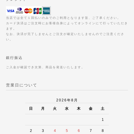
当店では全て１回払いのみでのご利用となります旨、ご了承ください。
カード決済はご注文時にお客様自身によってオンラインにて行っていただき
ます。
なお、決済が完了しませんとご注文が確定いたしませんのでご注意くださ
い。
銀行振込
ご入金が確認でき次第、商品を発送いたします。
営業日について
2026年8月
日
月
火
水
木
金
土
1
2
3
4
5
6
7
8