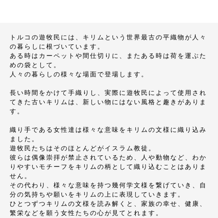
トルコの遊牧民には、キリムという世界最古の平織物が人々
の暮らしに根づいています。
ある時はカーペットや間仕切りに、またある時は荷を運ぶた
めの袋として。
人々の暮らしの様々な場面で登場します。
長い時間をかけて手織りし、実際に遊牧民によって使用され
てきた古いキリムは、新しい物にはない風格と趣きがありま
す。
織り手である女性達は様々な意味をキリムの文様に織り込み
ました。
遊牧民たちはそのほとんどがイスラム教徒。
彼らは偶像崇拝が禁止されているため、人や動物など、わか
りやすいモチーフをキリムの柄として織り込むことはありま
せん。
その代わり、様々な意味を持つ幾何学文様を繋げていき、自
分の気持ちや願いをキリムの上に表現していきます。
ひとつずつキリムの文様を読み解くと、家族の幸せ、健康、
繁栄などを願う女性たちの心が見てとれます。