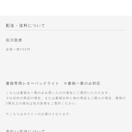
配送・送料について
佐川急便
全国一律700円
書籍専用レターパックライト ※書籍一冊のみ対応
こちらは書籍を一冊のみお買い上げの場合にご選択いただけます。
それ以外の商品の場合、または書籍以外に他の商品もご購入の場合、書籍が
2冊以上の場合は佐川急便をご選択ください。
※こちらはポストへのお届けとなります。
支払い方法について