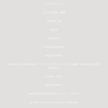
マイアカウント
メルマガ登録・解除
ABOUT US
SHOP
PLANAR
MISSION NOTE
Bodhi MATE
BOOK IS A JOURNEY! / ライフイズアジャーニーの本棚 / BOOKS+KOTO
BANOIE
EVENT 2020
WHOLESALE
MARIA SOLORZANO / マリア・ソロザノ
jiji 2021 Spring & Summer Exhibition