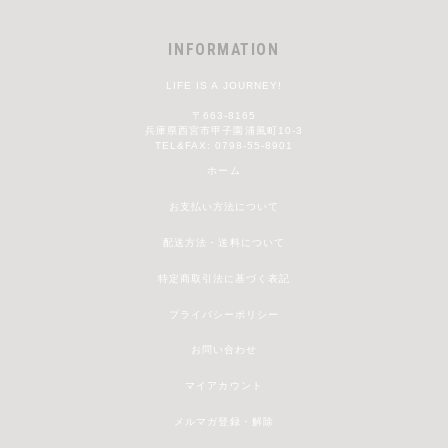
INFORMATION
LIFE IS A JOURNEY!
〒663-8165
兵庫県西宮市甲子園浦風町10-3
TEL&FAX: 0798-55-8901
ホーム
お支払い方法について
配送方法・送料について
特定商取引法に基づく表記
プライバシーポリシー
お問い合わせ
マイアカウント
メルマガ登録・解除