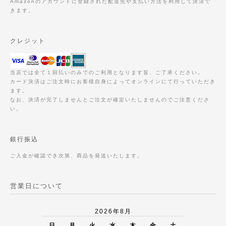
Amazonのアカウントに登録された配送先や支払い方法を利用して決済で
きます。
クレジット
当店では全て１回払いのみでのご利用となります旨、ご了承ください。
カード決済はご注文時にお客様自身によってオンラインにて行っていただき
ます。
なお、決済が完了しませんとご注文が確定いたしませんのでご注意くださ
い。
銀行振込
ご入金が確認でき次第、商品を発送いたします。
営業日について
2026年8月
日
月
火
水
木
金
土