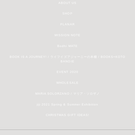
ABOUT US
SHOP
PLANAR
MISSION NOTE
Bodhi MATE
BOOK IS A JOURNEY! / ライフイズアジャーニーの本棚 / BOOKS+KOTO
BANOIE
EVENT 2020
WHOLESALE
MARIA SOLORZANO / マリア・ソロザノ
jiji 2021 Spring & Summer Exhibition
CHRISTMAS GIFT IDEAS!