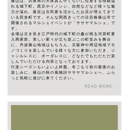
篠山は、兵庫県の大体真ん中くらいに位置する情緒溢
れる城下町。黒豆やイノシシ、自然などなど様々な魅
力が溢れ、最近は古民家を活かしたお店が増えてきて
いる田舎町です。そんな関西きっての注目株篠山市で
開催されるマルシェイベントが「ササヤマルシェ」で
す。
会場は古き良き江戸時代の城下町の趣が残る河原町妻
入商家群。美しい家々が立ち並ぶこの町並みを舞台
に、丹波篠山地域はもちろん、京阪神や周辺地域でモ
ノづくりを楽しんでいる様々な方に参加いただき、ジ
ャンルレスに、ボーダレスに、どなたでもただただ楽
しんでいただける内容となっております。
行楽シーズンもいよいよ終盤。冬ごもり前の最後のお
楽しみに、篠山の秋の風物詩ササヤマルシェへ、ふら
っと気軽に遊びに来てください。
READ MORE...