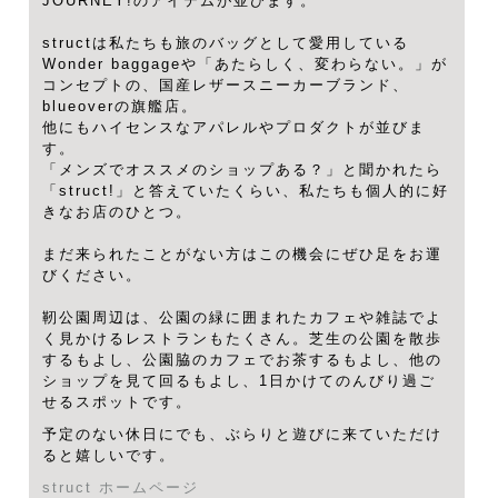
JOURNEY!のアイテムが並びます。
structは私たちも旅のバッグとして愛用している
Wonder baggageや「あたらしく、変わらない。」が
コンセプトの、国産レザースニーカーブランド、
blueoverの旗艦店。
他にもハイセンスなアパレルやプロダクトが並びま
す。
「メンズでオススメのショップある？」と聞かれたら
「struct!」と答えていたくらい、私たちも個人的に好
きなお店のひとつ。
まだ来られたことがない方はこの機会にぜひ足をお運
びください。
靭公園周辺は、公園の緑に囲まれたカフェや雑誌でよ
く見かけるレストランもたくさん。芝生の公園を散歩
するもよし、公園脇のカフェでお茶するもよし、他の
ショップを見て回るもよし、1日かけてのんびり過ご
せるスポットです。
予定のない休日にでも、ぶらりと遊びに来ていただけ
ると嬉しいです。
struct ホームページ