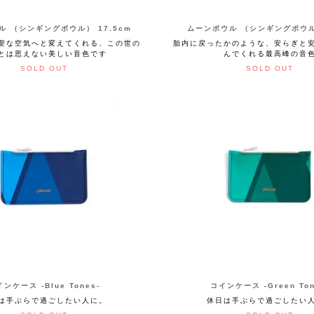
ル （シンギングボウル） 17.5cm
ムーンボウル （シンギングボウル
聖な空気へと変えてくれる、この世の
胎内に戻ったかのような、安らぎと
とは思えない美しい音色です
んでくれる最高峰の音
SOLD OUT
SOLD OUT
ンケース -Blue Tones-
コインケース -Green Ton
は手ぶらで過ごしたい人に。
休日は手ぶらで過ごしたい