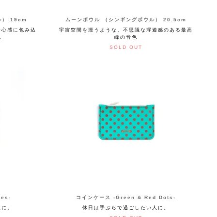
） 19cm
ムーンボウル （シンギングボウル） 20.5cm
安心感に包み込
宇宙空間を漂うような、不思議な浮遊感のある最高
色
峰の音色
SOLD OUT
es-
コインケース -Green & Red Dots-
人に。
休日は手ぶらで過ごしたい人に。