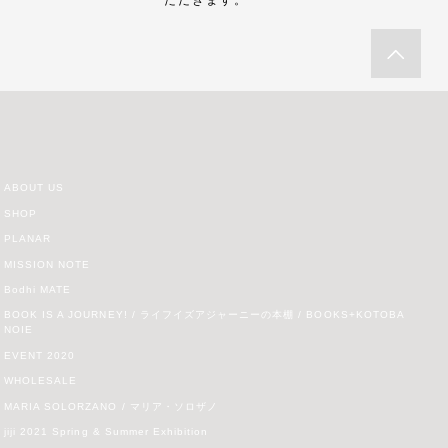
ABOUT US
SHOP
PLANAR
MISSION NOTE
Bodhi MATE
BOOK IS A JOURNEY! / ライフイズアジャーニーの本棚 / BOOKS+KOTOBA
NOIE
EVENT 2020
WHOLESALE
MARIA SOLORZANO / マリア・ソロザノ
jiji 2021 Spring & Summer Exhibition