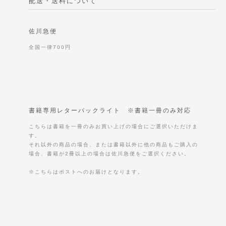
配送・送料について
佐川急便
全国一律700円
書籍専用レターパックライト ※書籍一冊のみ対応
こちらは書籍を一冊のみお買い上げの場合にご選択いただけま
す。
それ以外の商品の場合、または書籍以外に他の商品もご購入の
場合、書籍が2冊以上の場合は佐川急便をご選択ください。
※こちらはポストへのお届けとなります。