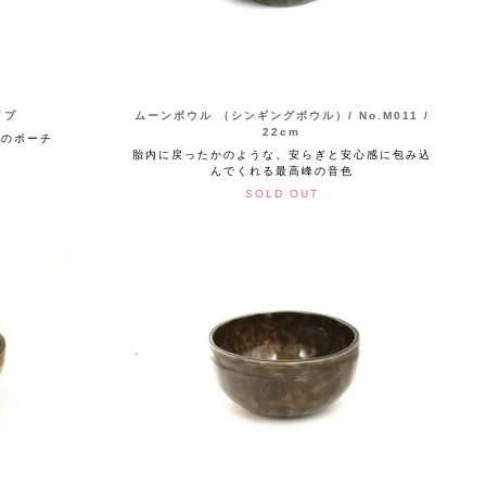
イプ
ムーンボウル （シンギングボウル）/ No.M011 /
22cm
りのポーチ
胎内に戻ったかのような、安らぎと安心感に包み込
んでくれる最高峰の音色
SOLD OUT