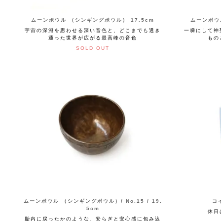
ムーンボウル （シンギングボウル） 17.5cm
ムーンボウ
宇宙の深淵を思わせる深い音色と、どこまでも透き
一瞬にして神
通った世界が広がる最高峰の音色
もの
SOLD OUT
ムーンボウル （シンギングボウル）/ No.15 / 19.
コイ
5cm
休日
胎内に戻ったかのような、安らぎと安心感に包み込