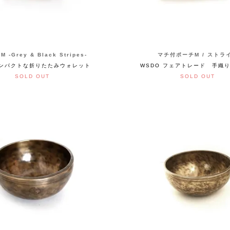
 M -Grey & Black Stripes-
マチ付ポーチM / ストラ
ンパクトな折りたたみウォレット
WSDO フェアトレード 手織
SOLD OUT
SOLD OUT