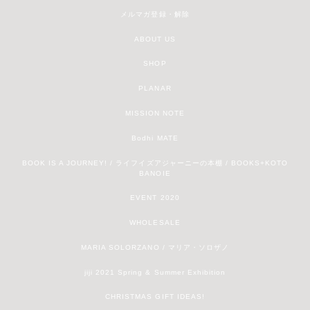
メルマガ登録・解除
ABOUT US
SHOP
PLANAR
MISSION NOTE
Bodhi MATE
BOOK IS A JOURNEY! / ライフイズアジャーニーの本棚 / BOOKS+KOTO
BANOIE
EVENT 2020
WHOLESALE
MARIA SOLORZANO / マリア・ソロザノ
jiji 2021 Spring & Summer Exhibition
CHRISTMAS GIFT IDEAS!