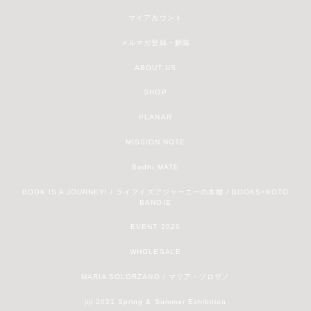
マイアカウント
メルマガ登録・解除
ABOUT US
SHOP
PLANAR
MISSION NOTE
Bodhi MATE
BOOK IS A JOURNEY! / ライフイズアジャーニーの本棚 / BOOKS+KOTO
BANOIE
EVENT 2020
WHOLESALE
MARIA SOLORZANO / マリア・ソロザノ
jiji 2021 Spring & Summer Exhibition