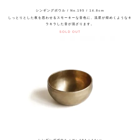
シンギングボウル / No.195 / 14.8cm
しっとりとした夜を思わせるスモーキーな音色に、流星が煌めくようなキ
ラキラした音が混ざります。
SOLD OUT