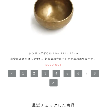
シンギングボウル / No.231 / 15cm
非常に高音が出しやすい、初心者の方にもおすすめのボウルです。
SOLD OUT
<
1
2
3
4
5
6
7
8
>
最近チェックした商品